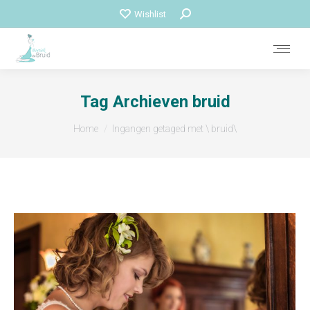
Zoeken:
Wishlist
Tag Archieven
bruid
Je bent hier:
Home
Ingangen getaged met \ bruid\