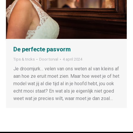
De perfecte pasvorm
Tips & tricks
Door
torval
4 april 2024
Je droomjurk… velen van ons weten al van kleins af
aan hoe ze eruit moet zien. Maar hoe weet je of het
model wat jij al die tijd al in je hoofd hebt, jou ook
echt mooi staat? En wat als je eigenlijk niet goed
weet wat je precies wilt, waar moet je dan zoal…