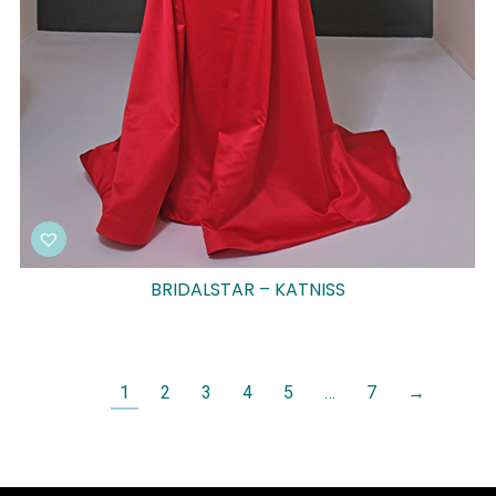
BRIDALSTAR – KATNISS
1
2
3
4
5
…
7
→