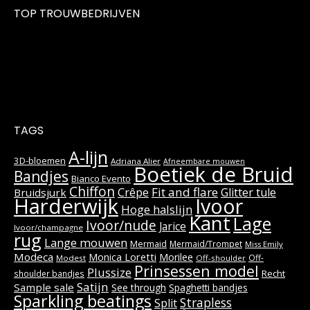
TOP TROUWBEDRIJVEN
TAGS
A-lijn
3D-bloemen
Adriana Alier
Afneembare mouwen
Boetiek de Bruid
Bandjes
Bianco Evento
Chiffon
Fit and flare
Crêpe
Glitter tule
Bruidsjurk
Harderwijk
Ivoor
Hoge halslijn
Kant
Lage
Ivoor/nude
Jarice
Ivoor/champagne
rug
Lange mouwen
Mermaid
Mermaid/Trompet
Miss Emily
Modeca
Monica Loretti
Morilee
Off-
Modest
Off-shoulder
Prinsessen model
Plussize
Recht
shoulder bandjes
Satijn
Sample sale
See through
Spaghetti bandjes
Sparkling beatings
Strapless
Split