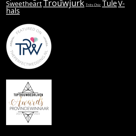
Trouwjurk
Tule
V-
Sweetheart
Très Chic
hals