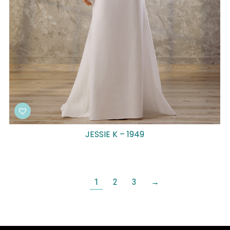
JESSIE K – 1949
1
2
3
→