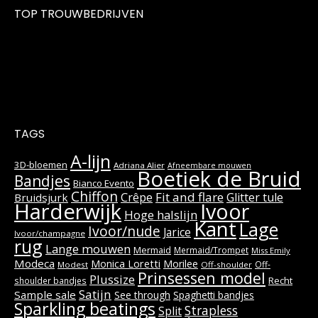
TOP TROUWBEDRIJVEN
TAGS
A-lijn
3D-bloemen
Adriana Alier
Afneembare mouwen
Boetiek de Bruid
Bandjes
Bianco Evento
Chiffon
Fit and flare
Crêpe
Glitter tule
Bruidsjurk
Harderwijk
Ivoor
Hoge halslijn
Kant
Lage
Ivoor/nude
Jarice
Ivoor/champagne
rug
Lange mouwen
Mermaid
Mermaid/Trompet
Miss Emily
Modeca
Monica Loretti
Morilee
Off-
Modest
Off-shoulder
Prinsessen model
Plussize
Recht
shoulder bandjes
Satijn
Sample sale
See through
Spaghetti bandjes
Sparkling beatings
Strapless
Split