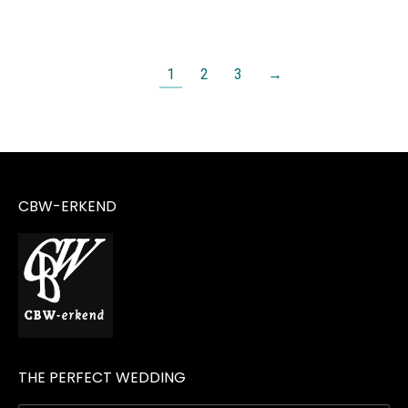
1
2
3
→
CBW-ERKEND
THE PERFECT WEDDING