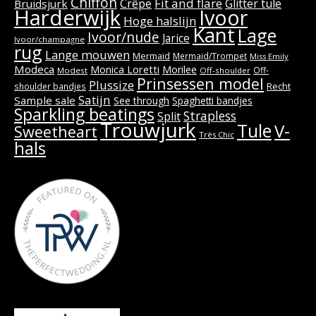
Chiffon
Fit and flare
Crêpe
Glitter tule
Bruidsjurk
Harderwijk
Ivoor
Hoge halslijn
Kant
Lage
Ivoor/nude
Jarice
Ivoor/champagne
rug
Lange mouwen
Mermaid
Mermaid/Trompet
Miss Emily
Modeca
Monica Loretti
Morilee
Off-
Modest
Off-shoulder
Prinsessen model
Plussize
Recht
shoulder bandjes
Satijn
Sample sale
See through
Spaghetti bandjes
Sparkling beatings
Strapless
Split
Trouwjurk
Tule
V-
Sweetheart
Très Chic
hals