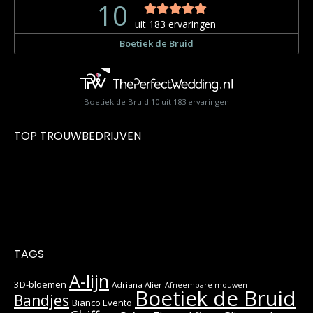
Boetiek de Bruid
10
uit
183
ervaringen
TOP TROUWBEDRIJVEN
TAGS
A-lijn
3D-bloemen
Adriana Alier
Afneembare mouwen
Boetiek de Bruid
Bandjes
Bianco Evento