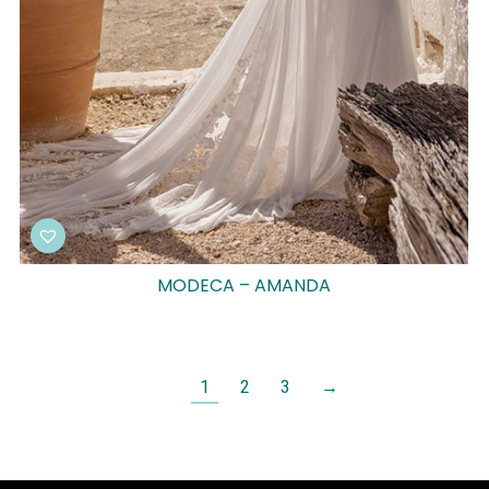
MODECA – AMANDA
1
2
3
→