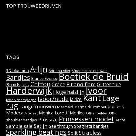
TOP TROUWBEDRIJVEN
TAGS
A-lijn
3D-bloemen
Adriana Alier
Afneembare mouwen
Boetiek de Bruid
Bandjes
Bianco Evento
Chiffon
Fit and flare
Crêpe
Glitter tule
Bruidsjurk
Harderwijk
Ivoor
Hoge halslijn
Kant
Lage
Ivoor/nude
Jarice
Ivoor/champagne
rug
Lange mouwen
Mermaid
Mermaid/Trompet
Miss Emily
Modeca
Monica Loretti
Morilee
Off-
Modest
Off-shoulder
Prinsessen model
Plussize
Recht
shoulder bandjes
Satijn
Sample sale
See through
Spaghetti bandjes
Sparkling beatings
Strapless
Split