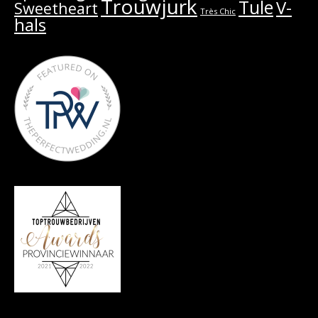
Trouwjurk
Tule
V-
Sweetheart
Très Chic
hals