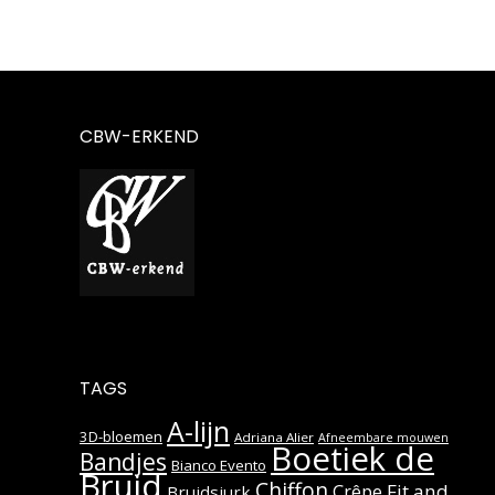
CBW-ERKEND
TAGS
A-lijn
3D-bloemen
Adriana Alier
Afneembare mouwen
Boetiek de
Bandjes
Bianco Evento
Bruid
Chiffon
Fit and
Crêpe
Bruidsjurk