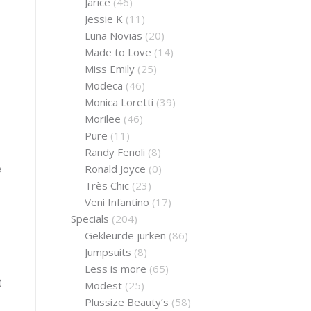
Jarice
(46)
Jessie K
(11)
Luna Novias
(20)
Made to Love
(14)
Miss Emily
(25)
Modeca
(46)
Monica Loretti
(39)
Morilee
(46)
Pure
(11)
Randy Fenoli
(8)
Ronald Joyce
(0)
e
Très Chic
(23)
Veni Infantino
(17)
Specials
(204)
Gekleurde jurken
(86)
Jumpsuits
(8)
Less is more
(65)
t
Modest
(25)
Plussize Beauty’s
(58)