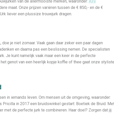
trouwjurken van de allermooiste merken, waaronder:
Aire
edere maat. Onze prijzen variëren tussen de € 850,- en de €
n Urk liever een plussize trouwjurk dragen.
, doe je niet zomaar. Vaak gaan daar zeker een paar dagen
adenken en daarna pas een beslissing nemen. De specialisten
rk. Je kunt namelijk vaak maar een keer in de perfecte
het genot van een heerlijk kopje koffie of thee gaat onze stylist
d
ssen in iemands leven. Om mensen uit de omgeving, waaronder:
 Pricilla in 2017 een bruidswinkel gestart: Boetiek de Bruid. Me
r met de perfecte jurk te combineren. Haar doel? Zorgen dat jij