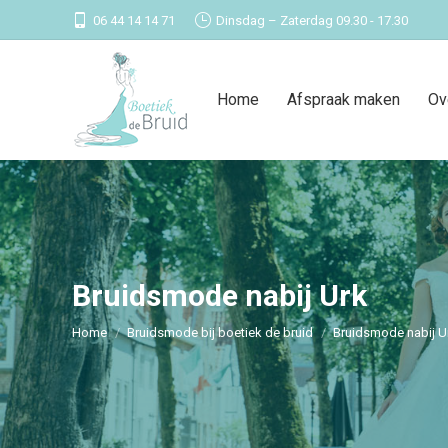
06 44 14 14 71
Dinsdag – Zaterdag 09.30 - 17.30
Home
Afspraak maken
Ov
Bruidsmode nabij Urk
Je bent hier:
Home
Bruidsmode bij boetiek de bruid
Bruidsmode nabij U