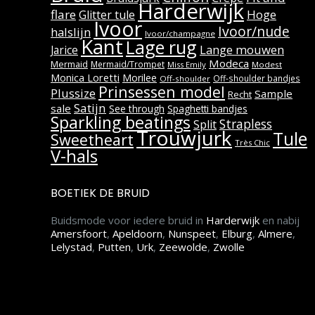
Harderwijk
flare
Hoge
Glitter tule
Ivoor
Ivoor/nude
halslijn
Ivoor/champagne
Kant
Lage rug
Lange mouwen
Jarice
Modeca
Mermaid
Mermaid/Trompet
Miss Emily
Modest
Monica Loretti
Morilee
Off-shoulder bandjes
Off-shoulder
Prinsessen model
Plussize
Sample
Recht
Satijn
sale
See through
Spaghetti bandjes
Sparkling beatings
Strapless
Split
Trouwjurk
Tule
Sweetheart
Très Chic
V-hals
BOETIEK DE BRUID
Buidsmode voor iedere bruid in
Harderwijk
en nabij
Amersfoort
,
Apeldoorn
,
Nunspeet
,
Elburg
,
Almere
,
Lelystad
,
Putten
,
Urk
,
Zeewolde
,
Zwolle