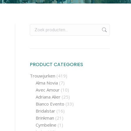
PRODUCT CATEGORIES
Trouwjurken
(419)
Alma Novia
(7)
Avec Amour
(10)
Adriana Alier
(25)
Bianco Evento
(33)
Bridalstar
(16)
Brinkman
(21)
Cymbeline
(1)