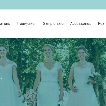
er ons
Trouwjurken
Sample sale
Accessoires
Real
rk