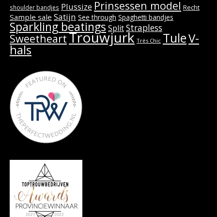
Prinsessen model
Plussize
Recht
shoulder bandjes
Satijn
Sample sale
See through
Spaghetti bandjes
Sparkling beatings
Strapless
Split
Trouwjurk
Tule
V-
Sweetheart
Très Chic
hals