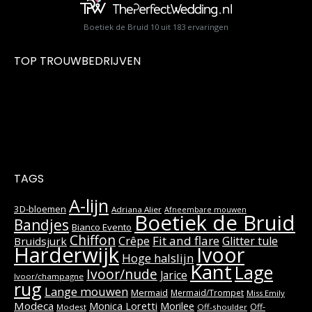
Boetiek de Bruid
10
uit
183
ervaringen
TOP TROUWBEDRIJVEN
TAGS
A-lijn
3D-bloemen
Adriana Alier
Afneembare mouwen
Boetiek de Bruid
Bandjes
Bianco Evento
Chiffon
Fit and flare
Crêpe
Glitter tule
Bruidsjurk
Harderwijk
Ivoor
Hoge halslijn
Kant
Lage
Ivoor/nude
Jarice
Ivoor/champagne
rug
Lange mouwen
Mermaid
Mermaid/Trompet
Miss Emily
Modeca
Monica Loretti
Morilee
Off-
Modest
Off-shoulder