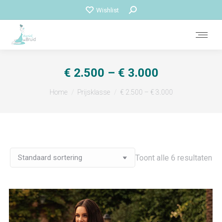
Zoeken:
Wishlist
€ 2.500 – € 3.000
Je bent hier:
Home
Prijsklasse
€ 2.500 – € 3.000
Toont alle 6 resultaten