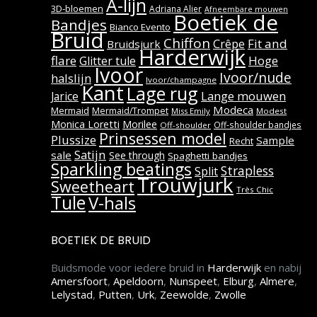
A-lijn
3D-bloemen
Adriana Alier
Afneembare mouwen
Boetiek de
Bandjes
Bianco Evento
Bruid
Chiffon
Fit and
Crêpe
Bruidsjurk
Harderwijk
flare
Hoge
Glitter tule
Ivoor
Ivoor/nude
halslijn
Ivoor/champagne
Kant
Lage rug
Lange mouwen
Jarice
Modeca
Mermaid
Mermaid/Trompet
Miss Emily
Modest
Monica Loretti
Morilee
Off-shoulder bandjes
Off-shoulder
Prinsessen model
Plussize
Sample
Recht
Satijn
sale
See through
Spaghetti bandjes
Sparkling beatings
Strapless
Split
Trouwjurk
Sweetheart
Très Chic
Tule
V-hals
BOETIEK DE BRUID
Buidsmode voor iedere bruid in
Harderwijk
en nabij
Amersfoort
,
Apeldoorn
,
Nunspeet
,
Elburg
,
Almere
,
Lelystad
,
Putten
,
Urk
,
Zeewolde
,
Zwolle