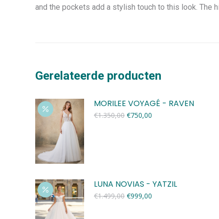
and the pockets add a stylish touch to this look. The h
Gerelateerde producten
MORILEE VOYAGÉ - RAVEN
Oorspronkelijke
Huidige
€
1.350,00
€
750,00
prijs
prijs
was:
is:
€1.350,00.
€750,00.
LUNA NOVIAS - YATZIL
Oorspronkelijke
Huidige
€
1.499,00
€
999,00
prijs
prijs
was:
is: