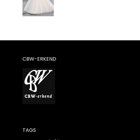
€1.499,00.
€999,00.
CBW-ERKEND
TAGS