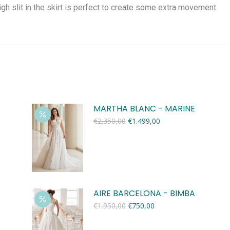
igh slit in the skirt is perfect to create some extra movement.
MARTHA BLANC - MARINE
Oorspronkelijke
Huidige
€
2.350,00
€
1.499,00
prijs
prijs
was:
is:
€2.350,00.
€1.499,00.
AIRE BARCELONA - BIMBA
Oorspronkelijke
Huidige
€
1.950,00
€
750,00
prijs
prijs
was:
is: