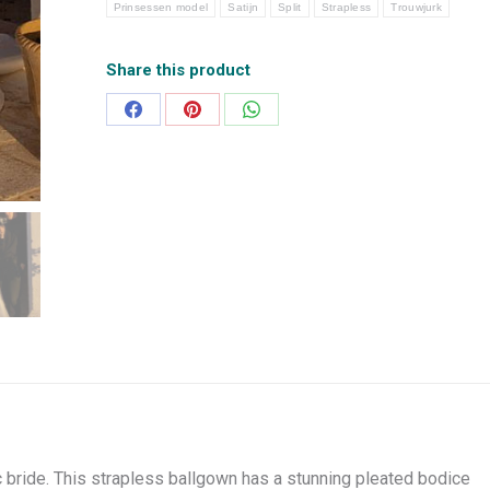
Prinsessen model
Satijn
Split
Strapless
Trouwjurk
Share this product
Deel
Deel
Deel
op
op
op
Facebook
Pinterest
WhatsApp
c bride. This strapless ballgown has a stunning pleated bodice