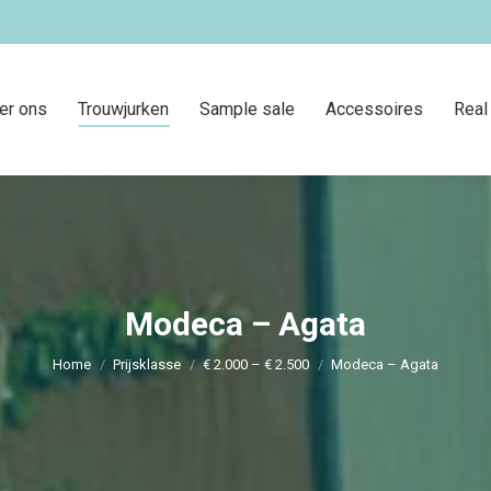
er ons
Trouwjurken
Sample sale
Accessoires
Real
Modeca – Agata
Je bent hier:
Home
Prijsklasse
€ 2.000 – € 2.500
Modeca – Agata