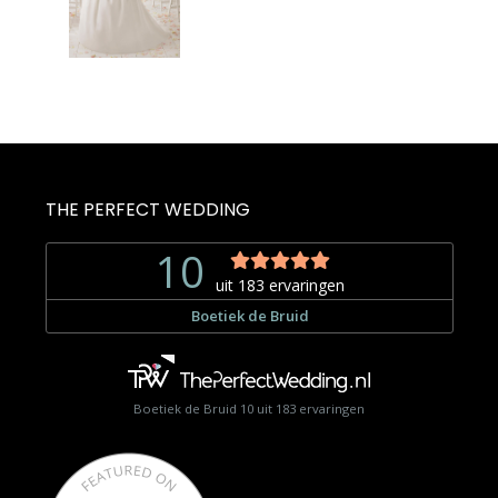
€1.950,00.
€750,00.
THE PERFECT WEDDING
Boetiek de Bruid
10
uit
183
ervaringen