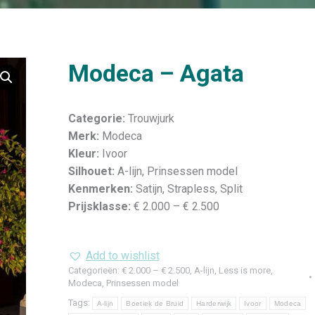
Modeca – Agata
Categorie:
Trouwjurk
Merk:
Modeca
Kleur:
Ivoor
Silhouet:
A-lijn, Prinsessen model
Kenmerken:
Satijn, Strapless, Split
Prijsklasse:
€ 2.000 – € 2.500
Add to wishlist
Categorieën:
€ 2.000 – € 2.500
,
A-lijn
,
Less is more
,
Modeca
,
Prinsessen model
Tags:
A-lijn
Boetiek de Bruid
Harderwijk
Ivoor
Modeca