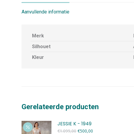
Aanvullende informatie
Merk
Silhouet
Kleur
Gerelateerde producten
JESSIE K - 1949
Oorspronkelijke
Huidige
€
1.099,00
€
500,00