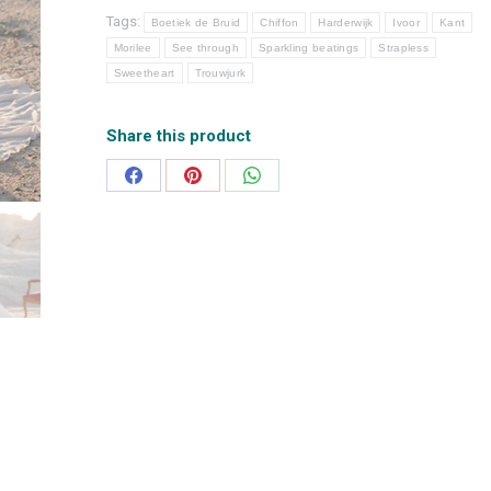
Tags:
Boetiek de Bruid
Chiffon
Harderwijk
Ivoor
Kant
Morilee
See through
Sparkling beatings
Strapless
Sweetheart
Trouwjurk
Share this product
Deel
Deel
Deel
op
op
op
Facebook
Pinterest
WhatsApp