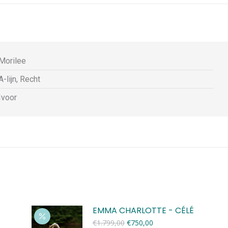
Morilee
A-lijn, Recht
Ivoor
EMMA CHARLOTTE - CÉLÉ
Oorspronkelijke
Huidige
€
1.799,00
€
750,00