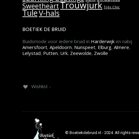
Trouwjurk
Sweetheart
Très Chic
Tule
V-hals
BOETIEK DE BRUID
Buidsmode voor iedere bruid in
Harderwijk
en nabij
Amersfoort
,
Apeldoorn
,
Nunspeet
,
Elburg
,
Almere
,
Lelystad
,
Putten
,
Urk
,
Zeewolde
,
Zwolle
Wishlist -
© Boetiekdebruid.nl - 2024. All rights res