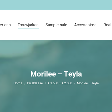
er ons
Trouwjurken
Sample sale
Accessoires
Real
Morilee – Teyla
Je bent hier:
Home
Prijsklasse
€ 1.500 – € 2.000
Morilee – Teyla