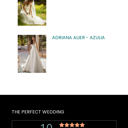
prijs
prijs
was:
is:
€1.799,00.
€750,00.
ADRIANA ALIER - AZULIA
THE PERFECT WEDDING