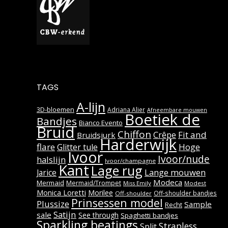
TAGS
A-lijn
3D-bloemen
Adriana Alier
Afneembare mouwen
Boetiek de
Bandjes
Bianco Evento
Bruid
Chiffon
Fit and
Crêpe
Bruidsjurk
Harderwijk
flare
Hoge
Glitter tule
Ivoor
Ivoor/nude
halslijn
Ivoor/champagne
Kant
Lage rug
Lange mouwen
Jarice
Modeca
Mermaid
Mermaid/Trompet
Miss Emily
Modest
Monica Loretti
Morilee
Off-shoulder bandjes
Off-shoulder
Prinsessen model
Plussize
Sample
Recht
Satijn
sale
See through
Spaghetti bandjes
Sparkling beatings
Strapless
Split