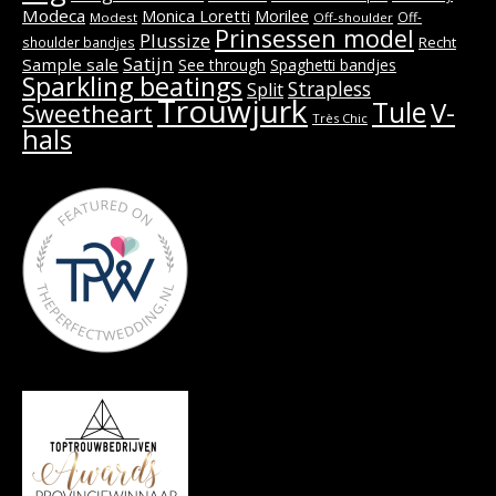
Modeca
Monica Loretti
Morilee
Off-
Modest
Off-shoulder
Prinsessen model
Plussize
Recht
shoulder bandjes
Satijn
Sample sale
See through
Spaghetti bandjes
Sparkling beatings
Strapless
Split
Trouwjurk
Tule
V-
Sweetheart
Très Chic
hals