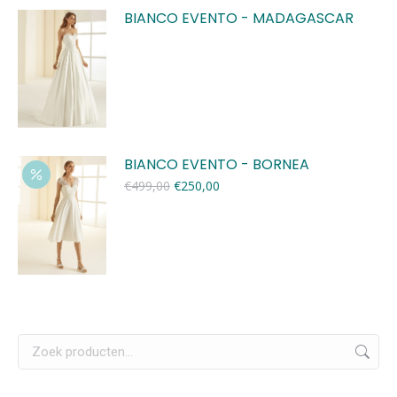
BIANCO EVENTO - MADAGASCAR
BIANCO EVENTO - BORNEA
Oorspronkelijke
Huidige
€
499,00
€
250,00
prijs
prijs
was:
is:
€499,00.
€250,00.