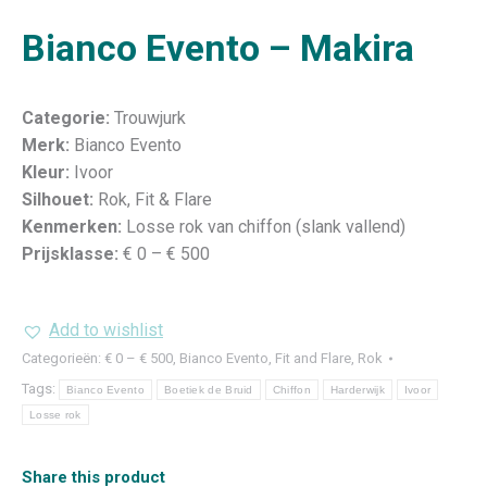
Bianco Evento – Makira
Categorie:
Trouwjurk
Merk:
Bianco Evento
Kleur:
Ivoor
Silhouet:
Rok, Fit & Flare
Kenmerken:
Losse rok van chiffon (slank vallend)
Prijsklasse:
€ 0 – € 500
Add to wishlist
Categorieën:
€ 0 – € 500
,
Bianco Evento
,
Fit and Flare
,
Rok
Tags:
Bianco Evento
Boetiek de Bruid
Chiffon
Harderwijk
Ivoor
Losse rok
Share this product