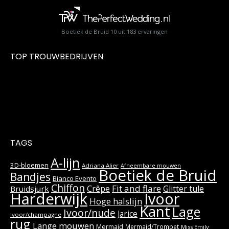
Boetiek de Bruid
10
uit
183
ervaringen
TOP TROUWBEDRIJVEN
TAGS
A-lijn
3D-bloemen
Adriana Alier
Afneembare mouwen
Boetiek de Bruid
Bandjes
Bianco Evento
Chiffon
Fit and flare
Crêpe
Glitter tule
Bruidsjurk
Harderwijk
Ivoor
Hoge halslijn
Kant
Lage
Ivoor/nude
Jarice
Ivoor/champagne
rug
Lange mouwen
Mermaid
Mermaid/Trompet
Miss Emily