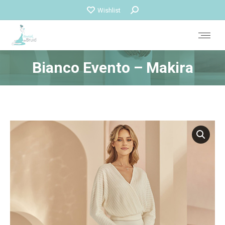
Zoeken:
Wishlist
Bianco Evento – Makira
Je bent hier: