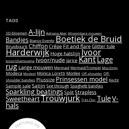
TAGS
A-lijn
3D-bloemen
Adriana Alier
Afneembare mouwen
Boetiek de Bruid
Bandjes
Bianco Evento
Chiffon
Fit and flare
Crêpe
Glitter tule
Bruidsjurk
Harderwijk
Ivoor
Hoge halslijn
Kant
Lage
Ivoor/nude
Jarice
Ivoor/champagne
rug
Lange mouwen
Mermaid
Mermaid/Trompet
Miss Emily
Modeca
Monica Loretti
Morilee
Off-
Modest
Off-shoulder
Prinsessen model
Plussize
Recht
shoulder bandjes
Satijn
Sample sale
See through
Spaghetti bandjes
Sparkling beatings
Strapless
Split
Trouwjurk
Tule
V-
Sweetheart
Très Chic
hals