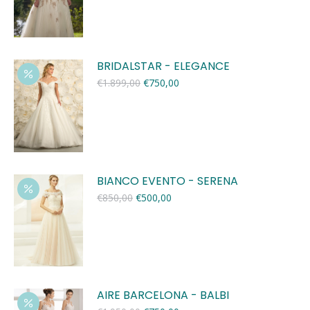
BRIDALSTAR - ELEGANCE
Oorspronkelijke
Huidige
€
1.899,00
€
750,00
prijs
prijs
was:
is:
€1.899,00.
€750,00.
BIANCO EVENTO - SERENA
Oorspronkelijke
Huidige
€
850,00
€
500,00
prijs
prijs
was:
is:
€850,00.
€500,00.
AIRE BARCELONA - BALBI