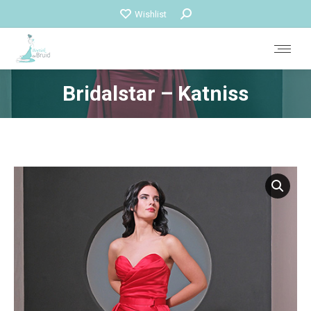
Zoeken:
Wishlist
Bridalstar – Katniss
Je bent hier: