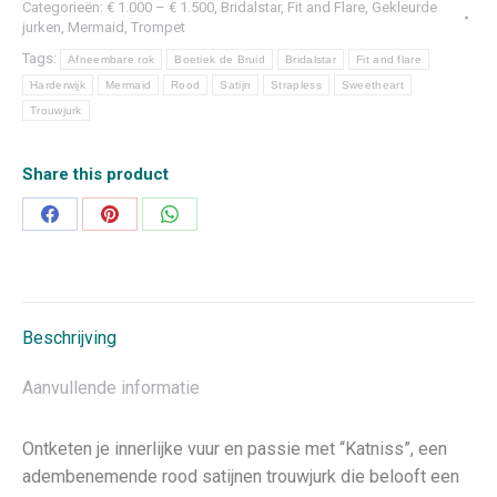
Categorieën:
€ 1.000 – € 1.500
,
Bridalstar
,
Fit and Flare
,
Gekleurde
jurken
,
Mermaid, Trompet
Tags:
Afneembare rok
Boetiek de Bruid
Bridalstar
Fit and flare
Harderwijk
Mermaid
Rood
Satijn
Strapless
Sweetheart
Trouwjurk
Share this product
Deel
Deel
Deel
op
op
op
Facebook
Pinterest
WhatsApp
Beschrijving
Aanvullende informatie
Ontketen je innerlijke vuur en passie met “Katniss”, een
adembenemende rood satijnen trouwjurk die belooft een