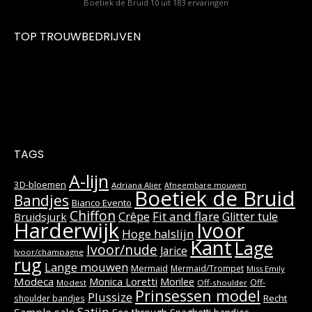
Boetiek de Bruid
10
uit
183
ervaringen
TOP TROUWBEDRIJVEN
TAGS
A-lijn
3D-bloemen
Adriana Alier
Afneembare mouwen
Boetiek de Bruid
Bandjes
Bianco Evento
Chiffon
Fit and flare
Crêpe
Glitter tule
Bruidsjurk
Harderwijk
Ivoor
Hoge halslijn
Kant
Lage
Ivoor/nude
Jarice
Ivoor/champagne
rug
Lange mouwen
Mermaid
Mermaid/Trompet
Miss Emily
Modeca
Monica Loretti
Morilee
Off-
Modest
Off-shoulder
Prinsessen model
Plussize
Recht
shoulder bandjes
Satijn
Sample sale