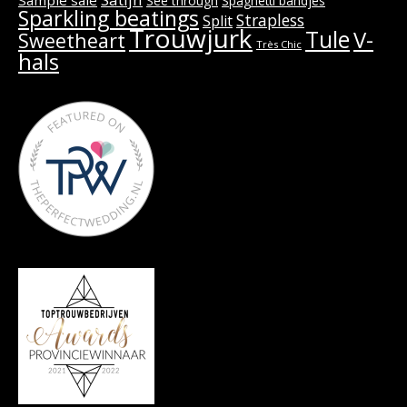
See through
Spaghetti bandjes
Sparkling beatings
Strapless
Split
Trouwjurk
Tule
V-
Sweetheart
Très Chic
hals