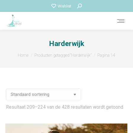
Zoeken:
Wishlist
Harderwijk
Je bent hier:
Home
Producten getagged “Harderwijk”
Pagina 14
Resultaat 209–224 van de 428 resultaten wordt getoond