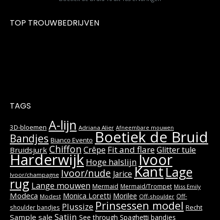
TOP TROUWBEDRIJVEN
TAGS
A-lijn
3D-bloemen
Adriana Alier
Afneembare mouwen
Boetiek de Bruid
Bandjes
Bianco Evento
Chiffon
Fit and flare
Crêpe
Glitter tule
Bruidsjurk
Harderwijk
Ivoor
Hoge halslijn
Kant
Lage
Ivoor/nude
Jarice
Ivoor/champagne
rug
Lange mouwen
Mermaid
Mermaid/Trompet
Miss Emily
Modeca
Monica Loretti
Morilee
Off-
Modest
Off-shoulder
Prinsessen model
Plussize
Recht
shoulder bandjes
Satijn
Sample sale
See through
Spaghetti bandjes