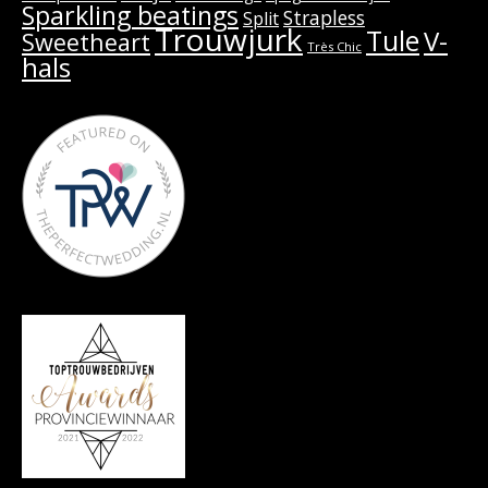
Sparkling beatings
Strapless
Split
Trouwjurk
Tule
V-
Sweetheart
Très Chic
hals