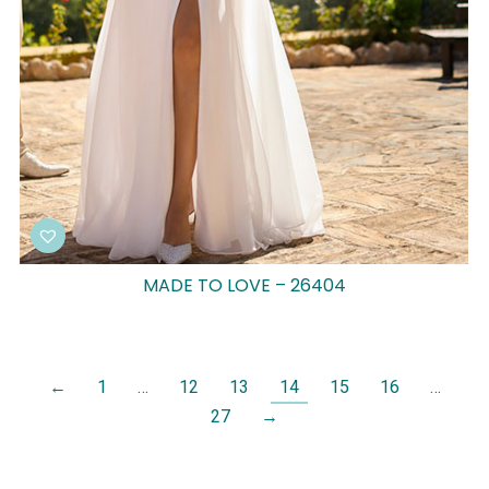
MADE TO LOVE – 26404
←
1
…
12
13
14
15
16
…
27
→