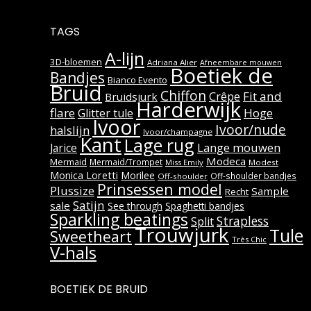
TAGS
A-lijn
3D-bloemen
Adriana Alier
Afneembare mouwen
Boetiek de
Bandjes
Bianco Evento
Bruid
Chiffon
Fit and
Crêpe
Bruidsjurk
Harderwijk
flare
Hoge
Glitter tule
Ivoor
Ivoor/nude
halslijn
Ivoor/champagne
Kant
Lage rug
Lange mouwen
Jarice
Modeca
Mermaid
Mermaid/Trompet
Miss Emily
Modest
Monica Loretti
Morilee
Off-shoulder bandjes
Off-shoulder
Prinsessen model
Plussize
Sample
Recht
Satijn
sale
See through
Spaghetti bandjes
Sparkling beatings
Strapless
Split
Trouwjurk
Tule
Sweetheart
Très Chic
V-hals
BOETIEK DE BRUID