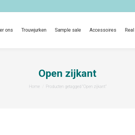
er ons
Trouwjurken
Sample sale
Accessoires
Real
Open zijkant
Je bent hier:
Home
Producten getagged “Open zijkant”