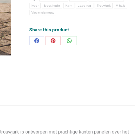
Ivoor
Ivoor/nude
Kant
Lage rug
Trouwjurk
V-hals
Vleermuismouw
Share this product
Deel
Deel
Deel
op
op
op
Facebook
Pinterest
WhatsApp
trouwjurk is ontworpen met prachtige kanten panelen over het