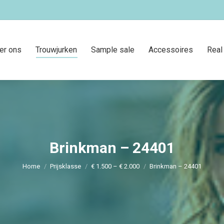
er ons
Trouwjurken
Sample sale
Accessoires
Real
Brinkman – 24401
Je bent hier:
Home
Prijsklasse
€ 1.500 – € 2.000
Brinkman – 24401