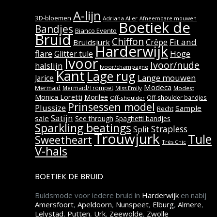
A-lijn
3D-bloemen
Adriana Alier
Afneembare mouwen
Boetiek de
Bandjes
Bianco Evento
Bruid
Chiffon
Fit and
Crêpe
Bruidsjurk
Harderwijk
flare
Hoge
Glitter tule
Ivoor
Ivoor/nude
halslijn
Ivoor/champagne
Kant
Lage rug
Lange mouwen
Jarice
Modeca
Mermaid
Mermaid/Trompet
Miss Emily
Modest
Monica Loretti
Morilee
Off-shoulder bandjes
Off-shoulder
Prinsessen model
Plussize
Sample
Recht
Satijn
sale
See through
Spaghetti bandjes
Sparkling beatings
Strapless
Split
Trouwjurk
Tule
Sweetheart
Très Chic
V-hals
BOETIEK DE BRUID
Buidsmode voor iedere bruid in
Harderwijk
en nabij
Amersfoort
,
Apeldoorn
,
Nunspeet
,
Elburg
,
Almere
,
Lelystad
,
Putten
,
Urk
,
Zeewolde
,
Zwolle