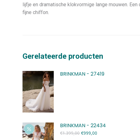
lijfje en dramatische klokvormige lange mouwen. Een
fijne chiffon.
Gerelateerde producten
BRINKMAN - 27419
BRINKMAN - 22434
Oorspronkelijke
Huidige
€
1.399,00
€
999,00
prijs
prijs