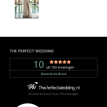
was:
is:
€1.499,00.
€999,00.
THE PERFECT WEDDING
Boetiek de Bruid
10
uit
183
ervaringen