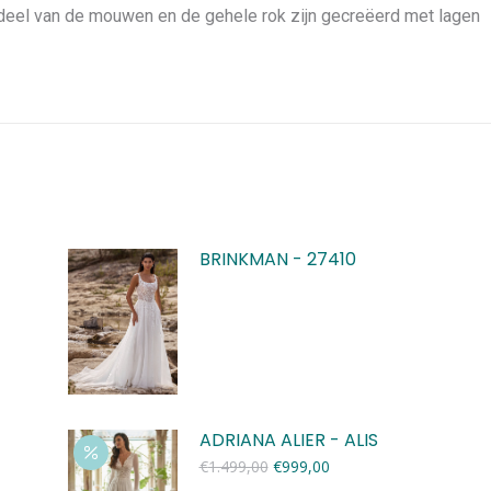
 deel van de mouwen en de gehele rok zijn gecreëerd met lagen
BRINKMAN - 27410
ADRIANA ALIER - ALIS
Oorspronkelijke
Huidige
€
1.499,00
€
999,00
prijs
prijs