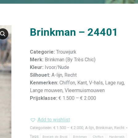
Brinkman – 24401
Categorie:
Trouwjurk
Merk:
Brinkman (By Très Chic)
Kleur:
Ivoor/Nude
Silhouet:
A-lijn, Recht
Kenmerken:
Chiffon, Kant, V-hals, Lage rug,
Lange mouwen, Vleermuismouwen
Prijsklasse:
€ 1.500 – € 2.000
Add to wishlist
Categorieën:
€ 1.500 – € 2.000
,
A-lijn
,
Brinkman
,
Recht
Tags:
Boetiek de Bruid
Brinkman
Chiffon
Harderwijk