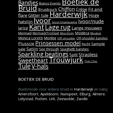
Boetiek de
Bandjes
Bianco Evento
Bruid
Chiffon
Fit and
Crêpe
Bruidsjurk
Harderwijk
flare
Hoge
Glitter tule
Ivoor
Ivoor/nude
halslijn
Ivoor/champagne
Kant
Lage rug
Lange mouwen
Jarice
Modeca
Mermaid
Mermaid/Trompet
Miss Emily
Modest
Monica Loretti
Morilee
Off-shoulder bandjes
Off-shoulder
Prinsessen model
Plussize
Sample
Recht
Satijn
sale
See through
Spaghetti bandjes
Sparkling beatings
Strapless
Split
Trouwjurk
Sweetheart
Très Chic
Tule
V-hals
BOETIEK DE BRUID
Buidsmode voor iedere bruid in
Harderwijk
en nabij
Amersfoort
,
Apeldoorn
,
Nunspeet
,
Elburg
,
Almere
,
Lelystad
,
Putten
,
Urk
,
Zeewolde
,
Zwolle