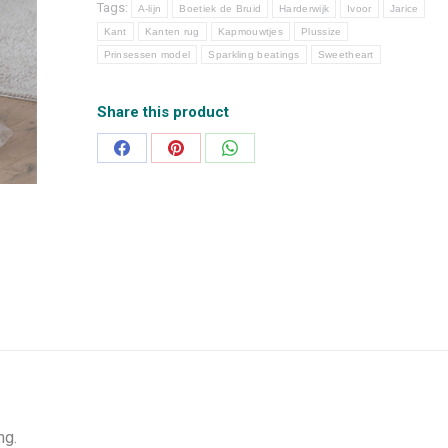
Tags:
A-lijn
Boetiek de Bruid
Harderwijk
Ivoor
Jarice
Kant
Kanten rug
Kapmouwtjes
Plussize
Prinsessen model
Sparkling beatings
Sweetheart
Share this product
Deel
Deel
Deel
op
op
op
Facebook
Pinterest
WhatsApp
ng.