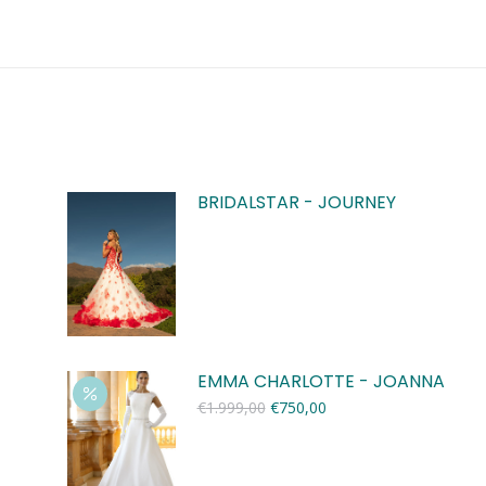
BRIDALSTAR - JOURNEY
EMMA CHARLOTTE - JOANNA
Oorspronkelijke
Huidige
€
1.999,00
€
750,00
prijs
prijs
was:
is:
€1.999,00.
€750,00.