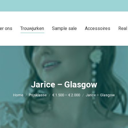
er ons
Trouwjurken
Sample sale
Accessoires
Real
Jarice – Glasgow
Je bent hier:
Home
Prijsklasse
€ 1.500 – € 2.000
Jarice – Glasgow