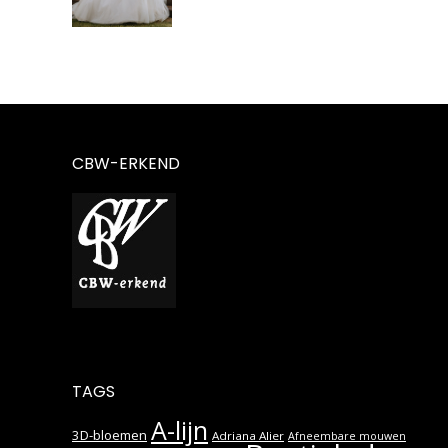
CBW-ERKEND
TAGS
A-lijn
3D-bloemen
Adriana Alier
Afneembare mouwen