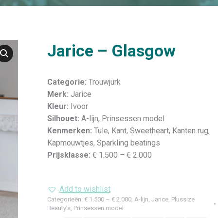
Jarice – Glasgow
Categorie:
Trouwjurk
Merk:
Jarice
Kleur:
Ivoor
Silhouet:
A-lijn, Prinsessen model
Kenmerken:
Tule, Kant, Sweetheart, Kanten rug,
Kapmouwtjes, Sparkling beatings
Prijsklasse:
€ 1.500 – € 2.000
Add to wishlist
Categorieën:
€ 1.500 – € 2.000
,
A-lijn
,
Jarice
,
Plussize
Beauty’s
,
Prinsessen model