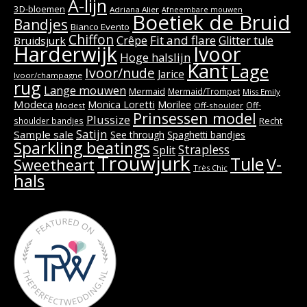
A-lijn
3D-bloemen
Adriana Alier
Afneembare mouwen
Boetiek de Bruid
Bandjes
Bianco Evento
Chiffon
Fit and flare
Crêpe
Glitter tule
Bruidsjurk
Harderwijk
Ivoor
Hoge halslijn
Kant
Lage
Ivoor/nude
Jarice
Ivoor/champagne
rug
Lange mouwen
Mermaid
Mermaid/Trompet
Miss Emily
Modeca
Monica Loretti
Morilee
Off-
Modest
Off-shoulder
Prinsessen model
Plussize
Recht
shoulder bandjes
Satijn
Sample sale
See through
Spaghetti bandjes
Sparkling beatings
Strapless
Split
Trouwjurk
Tule
V-
Sweetheart
Très Chic
hals