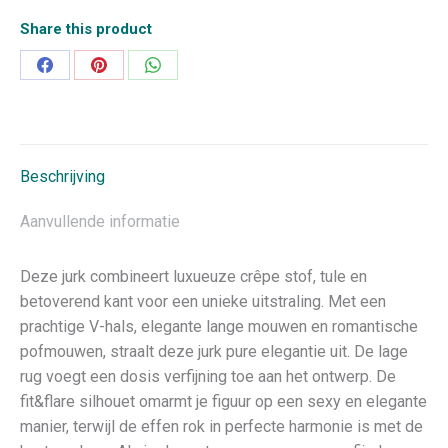
Share this product
Deel
Deel
Deel
op
op
op
Facebook
Pinterest
WhatsApp
Beschrijving
Aanvullende informatie
Deze jurk combineert luxueuze crêpe stof, tule en
betoverend kant voor een unieke uitstraling. Met een
prachtige V-hals, elegante lange mouwen en romantische
pofmouwen, straalt deze jurk pure elegantie uit. De lage
rug voegt een dosis verfijning toe aan het ontwerp. De
fit&flare silhouet omarmt je figuur op een sexy en elegante
manier, terwijl de effen rok in perfecte harmonie is met de