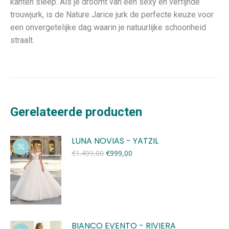
kanten sleep. Als je droomt van een sexy en verfijnde
trouwjurk, is de Nature Jarice jurk de perfecte keuze voor
een onvergetelijke dag waarin je natuurlijke schoonheid
straalt.
Gerelateerde producten
LUNA NOVIAS - YATZIL
Oorspronkelijke
Huidige
€
1.499,00
€
999,00
prijs
prijs
was:
is:
€1.499,00.
€999,00.
BIANCO EVENTO - RIVIERA