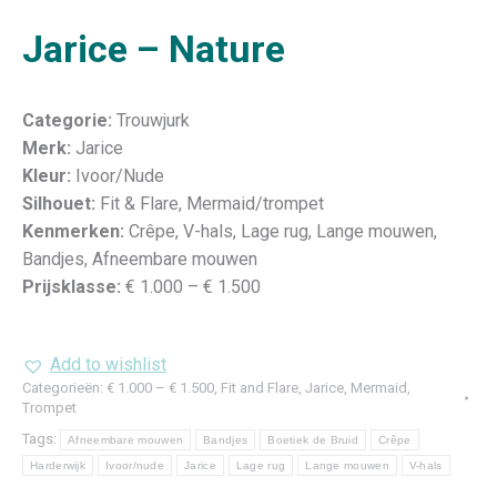
Jarice – Nature
Categorie:
Trouwjurk
Merk:
Jarice
Kleur:
Ivoor/Nude
Silhouet:
Fit & Flare, Mermaid/trompet
Kenmerken:
Crêpe, V-hals, Lage rug, Lange mouwen,
Bandjes, Afneembare mouwen
Prijsklasse:
€ 1.000 – € 1.500
Add to wishlist
Categorieën:
€ 1.000 – € 1.500
,
Fit and Flare
,
Jarice
,
Mermaid,
Trompet
Tags:
Afneembare mouwen
Bandjes
Boetiek de Bruid
Crêpe
Harderwijk
Ivoor/nude
Jarice
Lage rug
Lange mouwen
V-hals