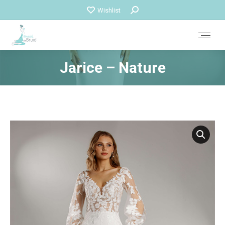
Zoeken:
Wishlist
Jarice – Nature
Je bent hier: