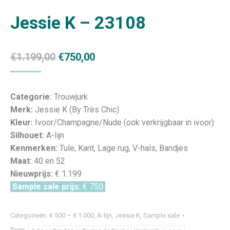
Jessie K – 23108
Oorspronkelijke
Huidige
€
1.199,00
€
750,00
prijs
prijs
was:
is:
Categorie:
Trouwjurk
€1.199,00.
€750,00.
Merk:
Jessie K (By Très Chic)
Kleur:
Ivoor/Champagne/Nude (ook verkrijgbaar in ivoor)
Silhouet:
A-lijn
Kenmerken:
Tule, Kant, Lage rug, V-hals, Bandjes
Maat:
40 en 52
Nieuwprijs:
€ 1.199
Sample sale prijs:
€ 750
Categorieën:
€ 500 – € 1.000
,
A-lijn
,
Jessie K
,
Sample sale
Tags: