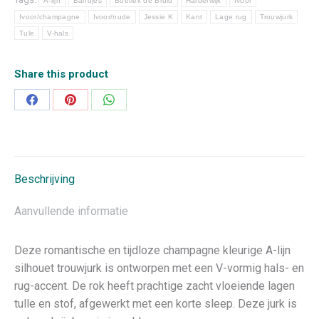
A-lijn
Bandjes
Boetiek de Bruid
Harderwijk
Ivoor
Ivoor/champagne
Ivoor/nude
Jessie K
Kant
Lage rug
Trouwjurk
Tule
V-hals
Share this product
Deel
Deel
Deel
op
op
op
Facebook
Pinterest
WhatsApp
Beschrijving
Aanvullende informatie
Deze romantische en tijdloze champagne kleurige A-lijn
silhouet trouwjurk is ontworpen met een V-vormig hals- en
rug-accent. De rok heeft prachtige zacht vloeiende lagen
tulle en stof, afgewerkt met een korte sleep. Deze jurk is