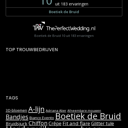
Boetiek de Bruid
10
uit
183
ervaringen
TOP TROUWBEDRIJVEN
TAGS
A-lijn
3D-bloemen
Adriana Alier
Afneembare mouwen
Boetiek de Bruid
Bandjes
Bianco Evento
Chiffon
Fit and flare
Crêpe
Glitter tule
Bruidsjurk