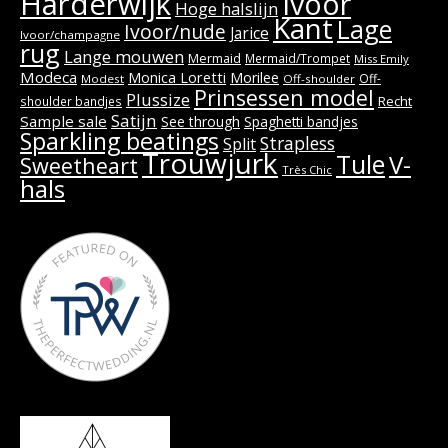
Harderwijk
Ivoor
Hoge halslijn
Kant
Lage
Ivoor/nude
Jarice
Ivoor/champagne
rug
Lange mouwen
Mermaid
Mermaid/Trompet
Miss Emily
Modeca
Monica Loretti
Morilee
Off-
Modest
Off-shoulder
Prinsessen model
Plussize
Recht
shoulder bandjes
Satijn
Sample sale
See through
Spaghetti bandjes
Sparkling beatings
Strapless
Split
Trouwjurk
Tule
V-
Sweetheart
Très Chic
hals