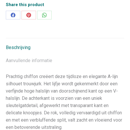
Share this product
Deel
Deel
Deel
op
op
op
Facebook
Pinterest
WhatsApp
Beschrijving
Aanvullende informatie
Prachtig chiffon creëert deze tijdloze en elegante A-lijn
silhouet trouwjurk. Het lijfje wordt gekenmerkt door een
verfijnde hoge halslijn van doorschijnend kant op een V-
halslijn. De achterkant is voorzien van een uniek
sleutelgatdetail, afgewerkt met transparant kant en
delicate knoopjes. De rok, volledig vervaardigd uit chiffon
en met een verbluffende split, valt zacht en vloeiend voor
een betoverende uitstraling.