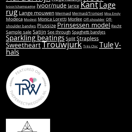
Kant
Lage
Ivoor/nude
Jarice
Ivoor/champagne
rug
Lange mouwen
Mermaid
Mermaid/Trompet
Miss Emily
Modeca
Monica Loretti
Morilee
Off-
Modest
Off-shoulder
Prinsessen model
Plussize
Recht
shoulder bandjes
Satijn
Sample sale
See through
Spaghetti bandjes
Sparkling beatings
Strapless
Split
Trouwjurk
Tule
V-
Sweetheart
Très Chic
hals