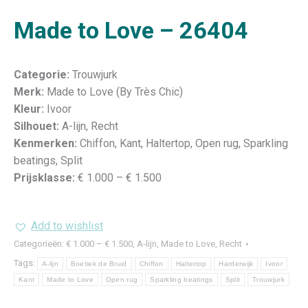
Made to Love – 26404
Categorie:
Trouwjurk
Merk:
Made to Love (By Très Chic)
Kleur:
Ivoor
Silhouet:
A-lijn, Recht
Kenmerken:
Chiffon, Kant, Haltertop, Open rug, Sparkling
beatings, Split
Prijsklasse:
€ 1.000 – € 1.500
Add to wishlist
Categorieën:
€ 1.000 – € 1.500
,
A-lijn
,
Made to Love
,
Recht
Tags:
A-lijn
Boetiek de Bruid
Chiffon
Haltertop
Harderwijk
Ivoor
Kant
Made to Love
Open rug
Sparkling beatings
Split
Trouwjurk