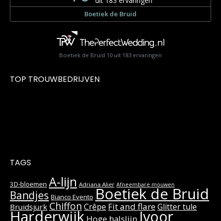
Boetiek de Bruid
10
uit
183
ervaringen
TOP TROUWBEDRIJVEN
TAGS
A-lijn
3D-bloemen
Adriana Alier
Afneembare mouwen
Boetiek de Bruid
Bandjes
Bianco Evento
Chiffon
Fit and flare
Crêpe
Glitter tule
Bruidsjurk
Harderwijk
Ivoor
Hoge halslijn