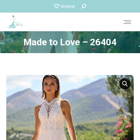
Zoeken:
Wishlist
Made to Love – 26404
Je bent hier: