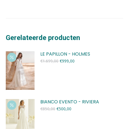
Gerelateerde producten
LE PAPILLON - HOLMES
Oorspronkelijke
Huidige
€
1.699,00
€
999,00
prijs
prijs
was:
is:
€1.699,00.
€999,00.
BIANCO EVENTO - RIVIERA
Oorspronkelijke
Huidige
€
850,00
€
500,00
prijs
prijs
was:
is:
€850,00.
€500,00.