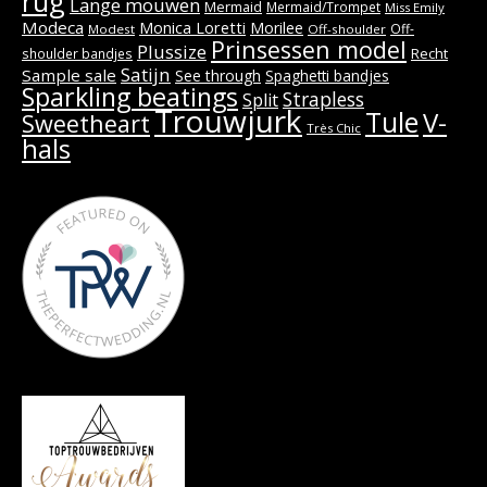
rug
Lange mouwen
Mermaid
Mermaid/Trompet
Miss Emily
Modeca
Monica Loretti
Morilee
Off-
Modest
Off-shoulder
Prinsessen model
Plussize
Recht
shoulder bandjes
Satijn
Sample sale
See through
Spaghetti bandjes
Sparkling beatings
Strapless
Split
Trouwjurk
Tule
V-
Sweetheart
Très Chic
hals