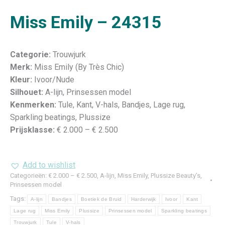
Miss Emily – 24315
Categorie:
Trouwjurk
Merk:
Miss Emily (By Très Chic)
Kleur:
Ivoor/Nude
Silhouet:
A-lijn, Prinsessen model
Kenmerken:
Tule, Kant, V-hals, Bandjes, Lage rug,
Sparkling beatings, Plussize
Prijsklasse:
€ 2.000 – € 2.500
Add to wishlist
Categorieën:
€ 2.000 – € 2.500
,
A-lijn
,
Miss Emily
,
Plussize Beauty’s
,
Prinsessen model
Tags:
A-lijn
Bandjes
Boetiek de Bruid
Harderwijk
Ivoor
Kant
Lage rug
Miss Emily
Plussize
Prinsessen model
Sparkling beatings
Trouwjurk
Tule
V-hals