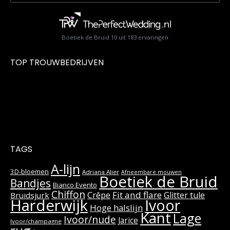
Boetiek de Bruid
10
uit
183
ervaringen
TOP TROUWBEDRIJVEN
TAGS
A-lijn
3D-bloemen
Adriana Alier
Afneembare mouwen
Boetiek de Bruid
Bandjes
Bianco Evento
Chiffon
Fit and flare
Crêpe
Glitter tule
Bruidsjurk
Harderwijk
Ivoor
Hoge halslijn
Kant
Lage
Ivoor/nude
Jarice
Ivoor/champagne