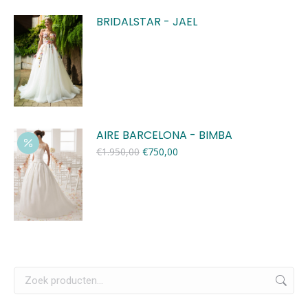
BRIDALSTAR - JAEL
AIRE BARCELONA - BIMBA
Oorspronkelijke
Huidige
€
1.950,00
€
750,00
prijs
prijs
was:
is:
€1.950,00.
€750,00.