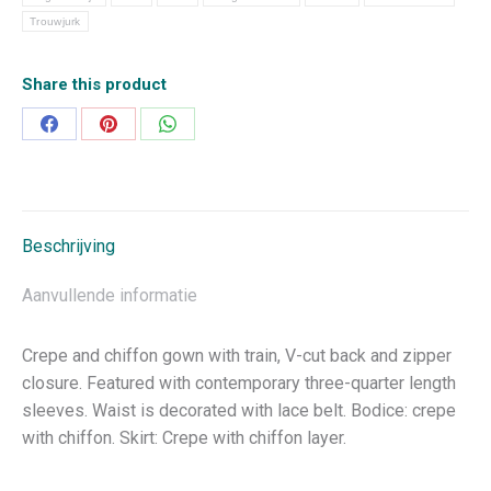
Trouwjurk
Share this product
Deel
Deel
Deel
op
op
op
Facebook
Pinterest
WhatsApp
Beschrijving
Aanvullende informatie
Crepe and chiffon gown with train, V-cut back and zipper
closure. Featured with contemporary three-quarter length
sleeves. Waist is decorated with lace belt. Bodice: crepe
with chiffon. Skirt: Crepe with chiffon layer.