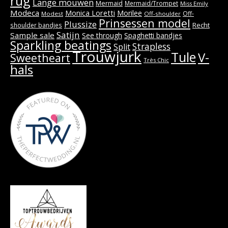
rug
Lange mouwen
Mermaid
Mermaid/Trompet
Miss Emily
Modeca
Monica Loretti
Morilee
Off-
Modest
Off-shoulder
Prinsessen model
Plussize
Recht
shoulder bandjes
Satijn
Sample sale
See through
Spaghetti bandjes
Sparkling beatings
Strapless
Split
Trouwjurk
Tule
V-
Sweetheart
Très Chic
hals