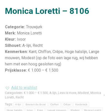
Monica Loretti – 8106
Categorie:
Trouwjurk
Merk:
Monica Loretti
Kleur:
Ivoor
Silhouet:
A-lijn, Recht
Kenmerken:
Kant, Chiffon, Crêpe, Hoge halslijn, Lange
mouwen, Modest (op de foto een lage rug, wij hebben
hem met een hoog gesloten rug)
Prijsklasse:
€ 1.000 – € 1.500
Add to wishlist
Categorieën:
€ 1.000 – € 1.500
,
A-lijn
,
Less is more
,
Modest
,
Monica
Loretti
,
Recht
Tags:
A-lijn
Boetiek de Bruid
Chiffon
Crêpe
Harderwijk
Hoge halslijn
Ivoor
Kant
Lange mouwen
Modest
Monica Loretti