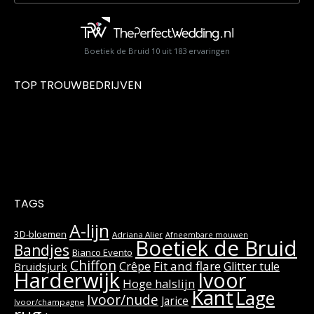
Boetiek de Bruid
10
uit
183
ervaringen
TOP TROUWBEDRIJVEN
TAGS
A-lijn
3D-bloemen
Adriana Alier
Afneembare mouwen
Boetiek de Bruid
Bandjes
Bianco Evento
Chiffon
Fit and flare
Crêpe
Glitter tule
Bruidsjurk
Harderwijk
Ivoor
Hoge halslijn
Kant
Lage
Ivoor/nude
Jarice
Ivoor/champagne