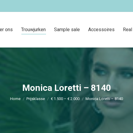
er ons
Trouwjurken
Sample sale
Accessoires
Real
Monica Loretti – 8140
Je bent hier:
Home
Prijsklasse
€ 1.500 – € 2.000
Monica Loretti – 8140