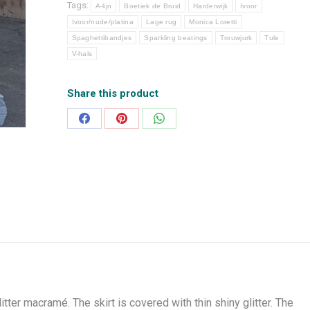
Tags:
A-lijn
Boetiek de Bruid
Harderwijk
Ivoor
Ivoor/nude/platina
Lage rug
Monica Loretti
Spaghettibandjes
Sparkling beatings
Trouwjurk
Tule
V-hals
Share this product
Deel
Deel
Deel
op
op
op
Facebook
Pinterest
WhatsApp
tter macramé. The skirt is covered with thin shiny glitter. The