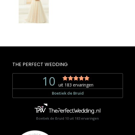
was:
is:
€850,00.
€500,00.
THE PERFECT WEDDING
Boetiek de Bruid
10
uit
183
ervaringen