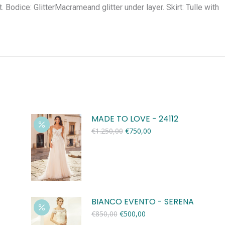
 Bodice: GlitterMacrameand glitter under layer. Skirt: Tulle with
MADE TO LOVE - 24112
Oorspronkelijke
Huidige
€
1.250,00
€
750,00
prijs
prijs
was:
is:
€1.250,00.
€750,00.
BIANCO EVENTO - SERENA
Oorspronkelijke
Huidige
€
850,00
€
500,00
prijs
prijs