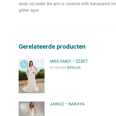
deep cut under the arm is covered with transparent net.
glitter layer.
Gerelateerde producten
MISS EMILY - 22307
Oorspronkelijke
Huidige
€
1.499,00
€
999,00
prijs
prijs
was:
is:
€1.499,00.
€999,00.
JARICE - NARAYA