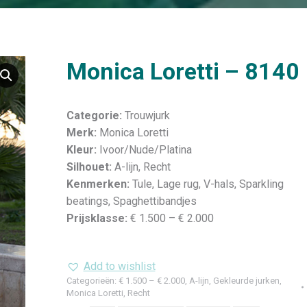
Monica Loretti – 8140
Categorie:
Trouwjurk
Merk:
Monica Loretti
Kleur:
Ivoor/Nude/Platina
Silhouet:
A-lijn, Recht
Kenmerken:
Tule, Lage rug, V-hals, Sparkling
beatings, Spaghettibandjes
Prijsklasse:
€ 1.500 – € 2.000
Add to wishlist
Categorieën:
€ 1.500 – € 2.000
,
A-lijn
,
Gekleurde jurken
,
Monica Loretti
,
Recht