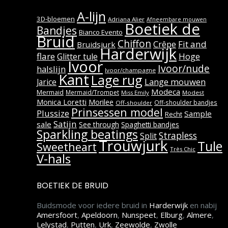
A-lijn
3D-bloemen
Adriana Alier
Afneembare mouwen
Boetiek de
Bandjes
Bianco Evento
Bruid
Chiffon
Fit and
Crêpe
Bruidsjurk
Harderwijk
flare
Hoge
Glitter tule
Ivoor
Ivoor/nude
halslijn
Ivoor/champagne
Kant
Lage rug
Lange mouwen
Jarice
Modeca
Mermaid
Mermaid/Trompet
Miss Emily
Modest
Monica Loretti
Morilee
Off-shoulder bandjes
Off-shoulder
Prinsessen model
Plussize
Sample
Recht
Satijn
sale
See through
Spaghetti bandjes
Sparkling beatings
Strapless
Split
Trouwjurk
Tule
Sweetheart
Très Chic
V-hals
BOETIEK DE BRUID
Buidsmode voor iedere bruid in
Harderwijk
en nabij
Amersfoort
,
Apeldoorn
,
Nunspeet
,
Elburg
,
Almere
,
Lelystad
,
Putten
,
Urk
,
Zeewolde
,
Zwolle