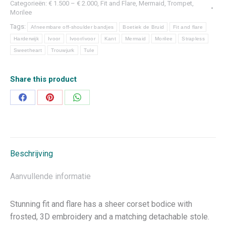
Categorieën:
€ 1.500 – € 2.000
,
Fit and Flare
,
Mermaid, Trompet
,
Morilee
Tags:
Afneembare off-shoulder bandjes
Boetiek de Bruid
Fit and flare
Harderwijk
Ivoor
Ivoor/ivoor
Kant
Mermaid
Morilee
Strapless
Sweetheart
Trouwjurk
Tule
Share this product
Deel
Deel
Deel
op
op
op
Facebook
Pinterest
WhatsApp
Beschrijving
Aanvullende informatie
Stunning fit and flare has a sheer corset bodice with
frosted, 3D embroidery and a matching detachable stole.