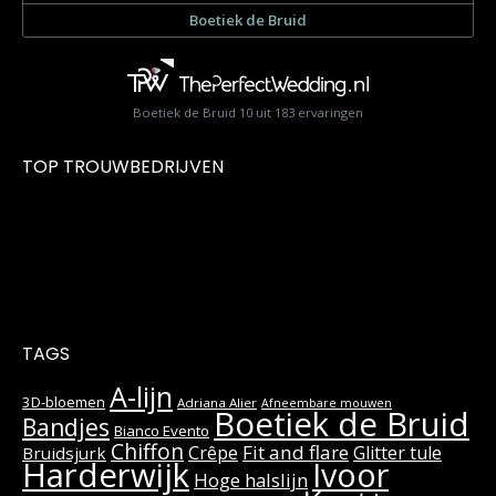
Boetiek de Bruid
10
uit
183
ervaringen
TOP TROUWBEDRIJVEN
TAGS
A-lijn
3D-bloemen
Adriana Alier
Afneembare mouwen
Boetiek de Bruid
Bandjes
Bianco Evento
Chiffon
Fit and flare
Crêpe
Glitter tule
Bruidsjurk
Harderwijk
Ivoor
Hoge halslijn