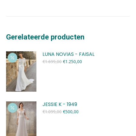
Gerelateerde producten
LUNA NOVIAS - FAISAL
Oorspronkelijke
Huidige
€
1.699,00
€
1.250,00
prijs
prijs
was:
is:
€1.699,00.
€1.250,00.
JESSIE K - 1949
Oorspronkelijke
Huidige
€
1.099,00
€
500,00
prijs
prijs
was:
is:
€1.099,00.
€500,00.