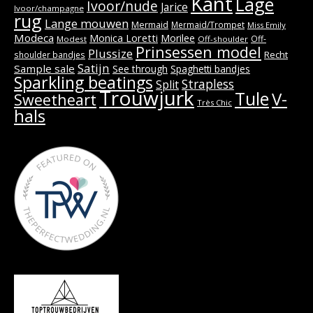
Kant
Lage
Ivoor/nude
Jarice
Ivoor/champagne
rug
Lange mouwen
Mermaid
Mermaid/Trompet
Miss Emily
Modeca
Monica Loretti
Morilee
Off-
Modest
Off-shoulder
Prinsessen model
Plussize
Recht
shoulder bandjes
Satijn
Sample sale
See through
Spaghetti bandjes
Sparkling beatings
Strapless
Split
Trouwjurk
Tule
V-
Sweetheart
Très Chic
hals