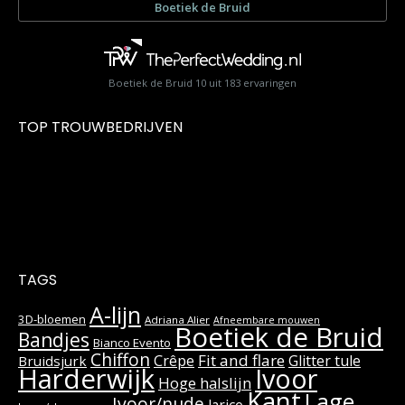
Boetiek de Bruid
10
uit
183
ervaringen
TOP TROUWBEDRIJVEN
TAGS
A-lijn
3D-bloemen
Adriana Alier
Afneembare mouwen
Boetiek de Bruid
Bandjes
Bianco Evento
Chiffon
Fit and flare
Crêpe
Glitter tule
Bruidsjurk
Harderwijk
Ivoor
Hoge halslijn
Kant
Lage
Ivoor/nude
Jarice