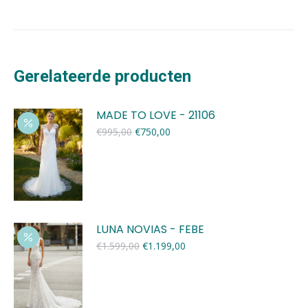
Gerelateerde producten
MADE TO LOVE - 21106
Oorspronkelijke
Huidige
€
995,00
€
750,00
prijs
prijs
was:
is:
€995,00.
€750,00.
LUNA NOVIAS - FEBE
Oorspronkelijke
Huidige
€
1.599,00
€
1.199,00
prijs
prijs
was:
is:
€1.599,00.
€1.199,00.