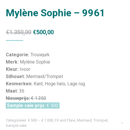
Mylène Sophie – 9961
Oorspronkelijke
Huidige
€
1.350,00
€
500,00
prijs
prijs
was:
is:
Categorie:
Trouwjurk
€1.350,00.
€500,00.
Merk:
Mylène Sophie
Kleur:
Ivoor
Silhouet:
Mermaid/Trompet
Kenmerken:
Kant, Hoge hals, Lage rug
Maat:
36
Nieuwprijs:
€ 1.350
Sample sale prijs:
€ 500
Categorieën:
€ 500 – € 1.000
,
Fit and Flare
,
Mermaid, Trompet
,
Sample sale