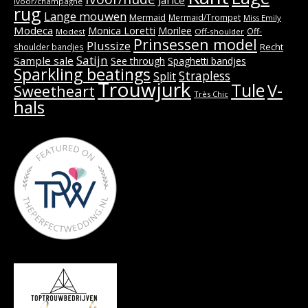
Ivoor/champagne
rug
Lange mouwen
Mermaid
Mermaid/Trompet
Miss Emily
Modeca
Monica Loretti
Morilee
Off-
Modest
Off-shoulder
Prinsessen model
Plussize
Recht
shoulder bandjes
Satijn
Sample sale
See through
Spaghetti bandjes
Sparkling beatings
Strapless
Split
Trouwjurk
Tule
V-
Sweetheart
Très Chic
hals