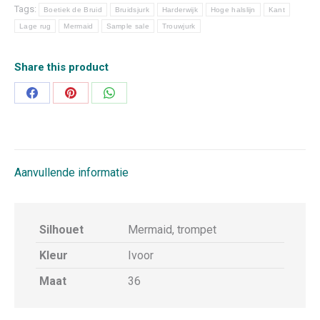
Tags:
Boetiek de Bruid
Bruidsjurk
Harderwijk
Hoge halslijn
Kant
Lage rug
Mermaid
Sample sale
Trouwjurk
Share this product
Deel
Deel
Deel
op
op
op
Facebook
Pinterest
WhatsApp
Aanvullende informatie
Silhouet
Mermaid, trompet
Kleur
Ivoor
Maat
36