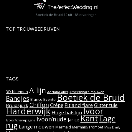
Boetiek de Bruid
10
uit
183
ervaringen
TOP TROUWBEDRIJVEN
TAGS
A-lijn
3D-bloemen
Adriana Alier
Afneembare mouwen
Boetiek de Bruid
Bandjes
Bianco Evento
Chiffon
Fit and flare
Crêpe
Glitter tule
Bruidsjurk
Harderwijk
Ivoor
Hoge halslijn
Kant
Lage
Ivoor/nude
Jarice
Ivoor/champagne
rug
Lange mouwen
Mermaid
Mermaid/Trompet
Miss Emily