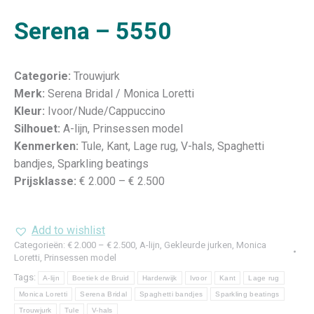
Serena – 5550
Categorie:
Trouwjurk
Merk:
Serena Bridal / Monica Loretti
Kleur:
Ivoor/Nude/Cappuccino
Silhouet:
A-lijn, Prinsessen model
Kenmerken:
Tule, Kant, Lage rug, V-hals, Spaghetti
bandjes, Sparkling beatings
Prijsklasse:
€ 2.000 – € 2.500
Add to wishlist
Categorieën:
€ 2.000 – € 2.500
,
A-lijn
,
Gekleurde jurken
,
Monica
Loretti
,
Prinsessen model
Tags:
A-lijn
Boetiek de Bruid
Harderwijk
Ivoor
Kant
Lage rug
Monica Loretti
Serena Bridal
Spaghetti bandjes
Sparkling beatings
Trouwjurk
Tule
V-hals