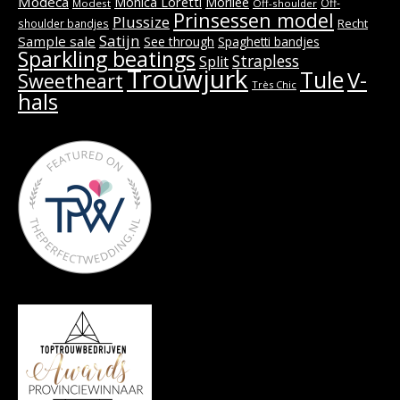
Modeca
Monica Loretti
Morilee
Off-
Modest
Off-shoulder
Prinsessen model
Plussize
Recht
shoulder bandjes
Satijn
Sample sale
See through
Spaghetti bandjes
Sparkling beatings
Strapless
Split
Trouwjurk
Tule
V-
Sweetheart
Très Chic
hals