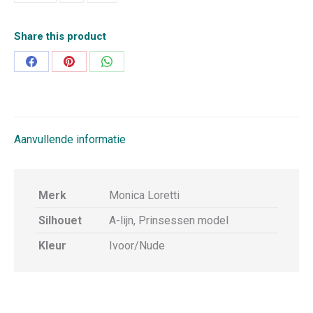
Share this product
Deel
Deel
Deel
op
op
op
Facebook
Pinterest
WhatsApp
Aanvullende informatie
Merk
Monica Loretti
Silhouet
A-lijn, Prinsessen model
Kleur
Ivoor/Nude