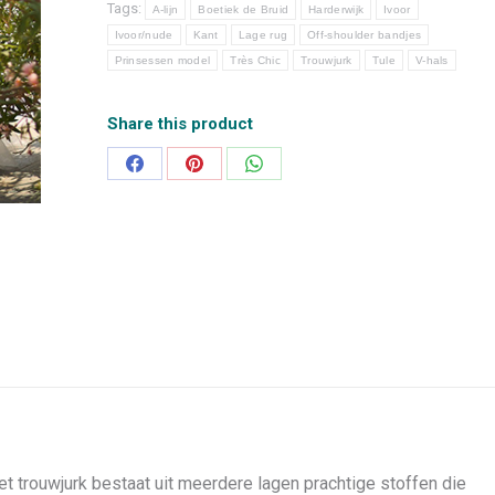
Tags:
A-lijn
Boetiek de Bruid
Harderwijk
Ivoor
Ivoor/nude
Kant
Lage rug
Off-shoulder bandjes
Prinsessen model
Très Chic
Trouwjurk
Tule
V-hals
Share this product
Deel
Deel
Deel
op
op
op
Facebook
Pinterest
WhatsApp
et trouwjurk bestaat uit meerdere lagen prachtige stoffen die