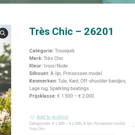
Très Chic – 26201
Categorie:
Trouwjurk
Merk:
Très Chic
Kleur:
Ivoor/Nude
Silhouet:
A-lijn, Prinsessen model
Kenmerken:
Tule, Kant, Off-shoulder bandjes,
Lage rug, Sparkling beatings
Prijsklasse:
€ 1.500 – € 2.000
Add to wishlist
Categorieën:
€ 1.500 – € 2.000
,
A-lijn
,
Prinsessen model
,
Très Chic