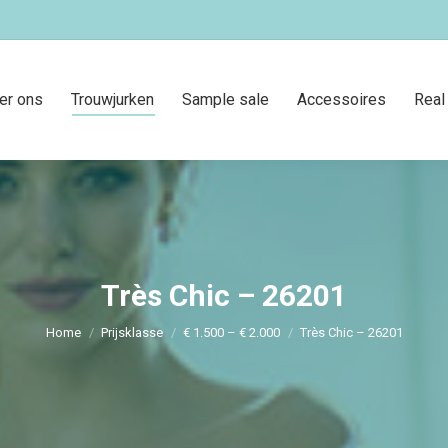
er ons
Trouwjurken
Sample sale
Accessoires
Real
Très Chic – 26201
Je bent hier:
Home
Prijsklasse
€ 1.500 – € 2.000
Très Chic – 26201