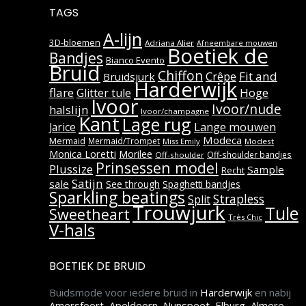
TAGS
A-lijn
3D-bloemen
Adriana Alier
Afneembare mouwen
Boetiek de
Bandjes
Bianco Evento
Bruid
Chiffon
Fit and
Crêpe
Bruidsjurk
Harderwijk
flare
Hoge
Glitter tule
Ivoor
Ivoor/nude
halslijn
Ivoor/champagne
Kant
Lage rug
Lange mouwen
Jarice
Modeca
Mermaid
Mermaid/Trompet
Miss Emily
Modest
Monica Loretti
Morilee
Off-shoulder bandjes
Off-shoulder
Prinsessen model
Plussize
Sample
Recht
Satijn
sale
See through
Spaghetti bandjes
Sparkling beatings
Strapless
Split
Trouwjurk
Tule
Sweetheart
Très Chic
V-hals
BOETIEK DE BRUID
Buidsmode voor iedere bruid in
Harderwijk
en nabij
Amersfoort
,
Apeldoorn
,
Nunspeet
,
Elburg
,
Almere
,