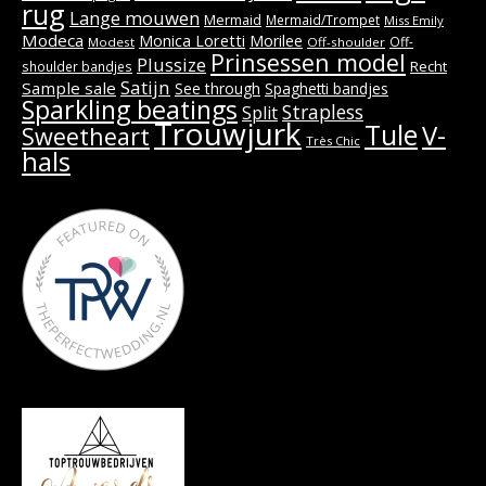
rug
Lange mouwen
Mermaid
Mermaid/Trompet
Miss Emily
Modeca
Monica Loretti
Morilee
Off-
Modest
Off-shoulder
Prinsessen model
Plussize
Recht
shoulder bandjes
Satijn
Sample sale
See through
Spaghetti bandjes
Sparkling beatings
Strapless
Split
Trouwjurk
Tule
V-
Sweetheart
Très Chic
hals