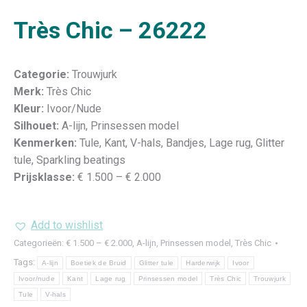
Très Chic – 26222
Categorie:
Trouwjurk
Merk:
Très Chic
Kleur:
Ivoor/Nude
Silhouet:
A-lijn, Prinsessen model
Kenmerken:
Tule, Kant, V-hals, Bandjes, Lage rug, Glitter
tule, Sparkling beatings
Prijsklasse:
€ 1.500 – € 2.000
Add to wishlist
Categorieën:
€ 1.500 – € 2.000
,
A-lijn
,
Prinsessen model
,
Très Chic
Tags:
A-lijn
Boetiek de Bruid
Glitter tule
Harderwijk
Ivoor
Ivoor/nude
Kant
Lage rug
Prinsessen model
Très Chic
Trouwjurk
Tule
V-hals