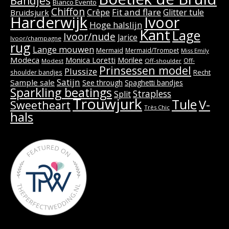
Bandjes
Bianco Evento
Chiffon
Fit and flare
Crêpe
Glitter tule
Bruidsjurk
Harderwijk
Ivoor
Hoge halslijn
Kant
Lage
Ivoor/nude
Jarice
Ivoor/champagne
rug
Lange mouwen
Mermaid
Mermaid/Trompet
Miss Emily
Modeca
Monica Loretti
Morilee
Off-
Modest
Off-shoulder
Prinsessen model
Plussize
Recht
shoulder bandjes
Satijn
Sample sale
See through
Spaghetti bandjes
Sparkling beatings
Strapless
Split
Trouwjurk
Tule
V-
Sweetheart
Très Chic
hals