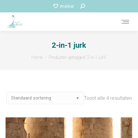
Zoeken:
Wishlist
2-in-1 jurk
Je bent hier:
Home
Producten getagged “2-in-1 jurk”
Toont alle 4 resultaten