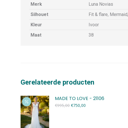
Merk
Luna Novias
Silhouet
Fit & flare, Mermaid
Kleur
Ivoor
Maat
38
Gerelateerde producten
MADE TO LOVE - 21106
Oorspronkelijke
Huidige
€
995,00
€
750,00
prijs
prijs
was:
is:
€995,00.
€750,00.