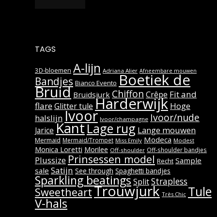
TAGS
A-lijn
3D-bloemen
Adriana Alier
Afneembare mouwen
Boetiek de
Bandjes
Bianco Evento
Bruid
Chiffon
Fit and
Crêpe
Bruidsjurk
Harderwijk
flare
Hoge
Glitter tule
Ivoor
Ivoor/nude
halslijn
Ivoor/champagne
Kant
Lage rug
Lange mouwen
Jarice
Modeca
Mermaid
Mermaid/Trompet
Miss Emily
Modest
Monica Loretti
Morilee
Off-shoulder bandjes
Off-shoulder
Prinsessen model
Plussize
Sample
Recht
Satijn
sale
See through
Spaghetti bandjes
Sparkling beatings
Strapless
Split
Trouwjurk
Tule
Sweetheart
Très Chic
V-hals