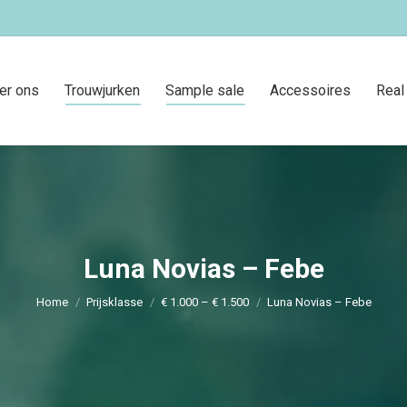
er ons
Trouwjurken
Sample sale
Accessoires
Real
Luna Novias – Febe
Je bent hier:
Home
Prijsklasse
€ 1.000 – € 1.500
Luna Novias – Febe