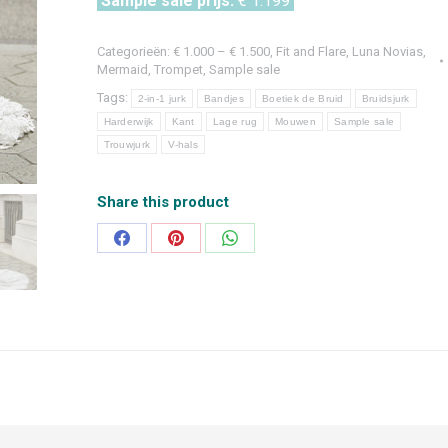
Sample sale prijs:
€ 1.199
Categorieën:
€ 1.000 – € 1.500
,
Fit and Flare
,
Luna Novias
,
Mermaid, Trompet
,
Sample sale
Tags:
2-in-1 jurk
Bandjes
Boetiek de Bruid
Bruidsjurk
Harderwijk
Kant
Lage rug
Mouwen
Sample sale
Trouwjurk
V-hals
Share this product
Deel
Deel
Deel
op
op
op
Facebook
Pinterest
WhatsApp