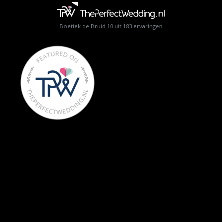
Boetiek de Bruid
10
uit
183
ervaringen