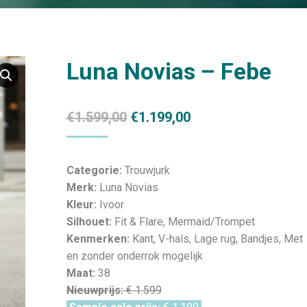
Luna Novias – Febe
Oorspronkelijke
Huidige
€
1.599,00
€
1.199,00
prijs
prijs
was:
is:
Categorie:
Trouwjurk
€1.599,00.
€1.199,00.
Merk:
Luna Novias
Kleur:
Ivoor
Silhouet:
Fit & Flare, Mermaid/Trompet
Kenmerken:
Kant, V-hals, Lage rug, Bandjes, Met
en zonder onderrok mogelijk
Maat:
38
Nieuwprijs:
€ 1.599