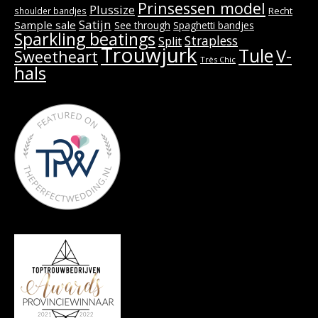
Prinsessen model
Plussize
Recht
shoulder bandjes
Satijn
Sample sale
See through
Spaghetti bandjes
Sparkling beatings
Strapless
Split
Trouwjurk
Tule
V-
Sweetheart
Très Chic
hals