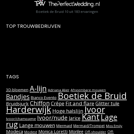
Boetiek de Bruid
10
uit
183
ervaringen
TOP TROUWBEDRIJVEN
TAGS
A-lijn
3D-bloemen
Adriana Alier
Afneembare mouwen
Boetiek de Bruid
Bandjes
Bianco Evento
Chiffon
Fit and flare
Crêpe
Glitter tule
Bruidsjurk
Harderwijk
Ivoor
Hoge halslijn
Kant
Lage
Ivoor/nude
Jarice
Ivoor/champagne
rug
Lange mouwen
Mermaid
Mermaid/Trompet
Miss Emily
Modeca
Monica Loretti
Morilee
Off-
Modest
Off-shoulder