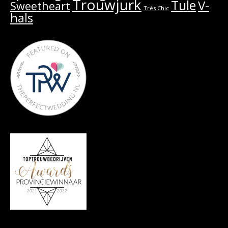
Trouwjurk
Tule
V-
Sweetheart
Très Chic
hals