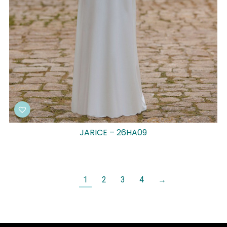
JARICE – 26HA09
1
2
3
4
→