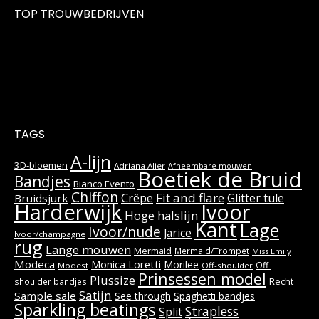
TOP TROUWBEDRIJVEN
TAGS
A-lijn
3D-bloemen
Adriana Alier
Afneembare mouwen
Boetiek de Bruid
Bandjes
Bianco Evento
Chiffon
Fit and flare
Crêpe
Glitter tule
Bruidsjurk
Harderwijk
Ivoor
Hoge halslijn
Kant
Lage
Ivoor/nude
Jarice
Ivoor/champagne
rug
Lange mouwen
Mermaid
Mermaid/Trompet
Miss Emily
Modeca
Monica Loretti
Morilee
Off-
Modest
Off-shoulder
Prinsessen model
Plussize
Recht
shoulder bandjes
Satijn
Sample sale
See through
Spaghetti bandjes
Sparkling beatings
Strapless
Split