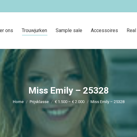
er ons
Trouwjurken
Sample sale
Accessoires
Real
Miss Emily – 25328
Je bent hier:
Home
Prijsklasse
€ 1.500 – € 2.000
Miss Emily – 25328