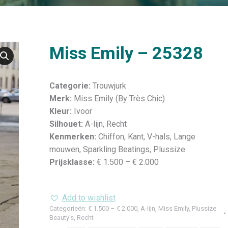
Miss Emily – 25328
Categorie:
Trouwjurk
Merk:
Miss Emily (By Très Chic)
Kleur:
Ivoor
Silhouet:
A-lijn, Recht
Kenmerken:
Chiffon, Kant, V-hals, Lange
mouwen, Sparkling Beatings, Plussize
Prijsklasse:
€ 1.500 – € 2.000
Add to wishlist
Categorieën:
€ 1.500 – € 2.000
,
A-lijn
,
Miss Emily
,
Plussize
Beauty’s
,
Recht