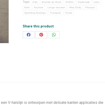
Tags:
A-lijn
Boetiek de Bruid
Chiffon
Harderwijk
Ivoor
Kant
Keyhole
Lange mouwen
Miss Emily
Plussize
Sparkling beatings
Trouwjurk
V-hals
Share this product
Deel
Deel
Deel
op
op
op
Facebook
Pinterest
WhatsApp
een V-halslijn is ontworpen met delicate kanten applicaties die