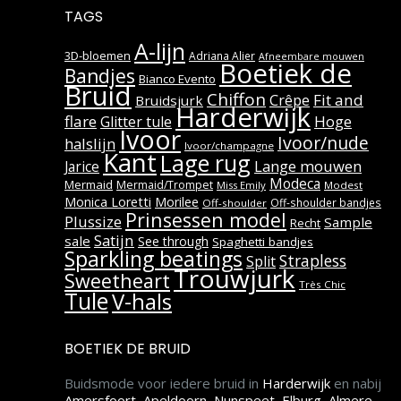
TAGS
A-lijn
3D-bloemen
Adriana Alier
Afneembare mouwen
Boetiek de
Bandjes
Bianco Evento
Bruid
Chiffon
Fit and
Crêpe
Bruidsjurk
Harderwijk
flare
Hoge
Glitter tule
Ivoor
Ivoor/nude
halslijn
Ivoor/champagne
Kant
Lage rug
Lange mouwen
Jarice
Modeca
Mermaid
Mermaid/Trompet
Miss Emily
Modest
Monica Loretti
Morilee
Off-shoulder bandjes
Off-shoulder
Prinsessen model
Plussize
Sample
Recht
Satijn
sale
See through
Spaghetti bandjes
Sparkling beatings
Strapless
Split
Trouwjurk
Sweetheart
Très Chic
Tule
V-hals
BOETIEK DE BRUID
Buidsmode voor iedere bruid in
Harderwijk
en nabij
Amersfoort
,
Apeldoorn
,
Nunspeet
,
Elburg
,
Almere
,