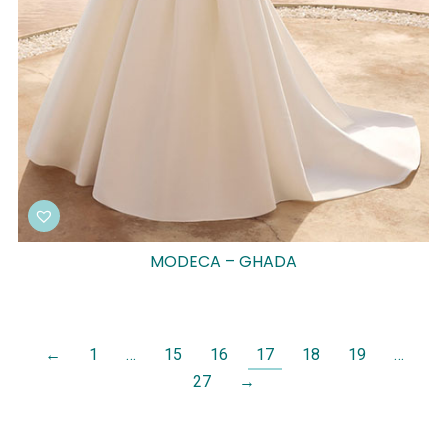
MODECA – GHADA
←
1
…
15
16
17
18
19
…
27
→