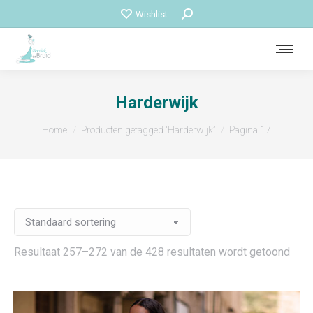
Zoeken:
Wishlist
Harderwijk
Je bent hier:
Home
Producten getagged “Harderwijk”
Pagina 17
Resultaat 257–272 van de 428 resultaten wordt getoond