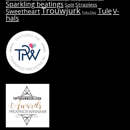
Sparkling beatings
Strapless
Split
Trouwjurk
Tule
V-
Sweetheart
Très Chic
hals