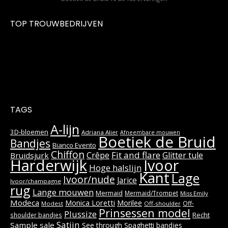
TOP TROUWBEDRIJVEN
TAGS
A-lijn
3D-bloemen
Adriana Alier
Afneembare mouwen
Boetiek de Bruid
Bandjes
Bianco Evento
Chiffon
Fit and flare
Crêpe
Glitter tule
Bruidsjurk
Harderwijk
Ivoor
Hoge halslijn
Kant
Lage
Ivoor/nude
Jarice
Ivoor/champagne
rug
Lange mouwen
Mermaid
Mermaid/Trompet
Miss Emily
Modeca
Monica Loretti
Morilee
Off-
Modest
Off-shoulder
Prinsessen model
Plussize
Recht
shoulder bandjes
Satijn
Sample sale
See through
Spaghetti bandjes